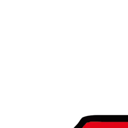
STORES
Tonari no Zingaro
純喫茶ジンガロ
となりの開花堂
囍鵲亭（キジャクテイ）
Kaikai Kiki CARD STATION
ANIME
6HP
FILM
めめめのくらげ
EVENTS
GEISAI
Kaikai Kiki カードフェスタ
DIGITAL
Murakami.Flowers
FLOWER GO WALK
Tonari no Zingaro Online
KaikaiKiki Marketplace
カイカイキキふるさと納税
TRADING CARD
Murakami.Flowers Collectible Trading Card
村上隆 もののけ 京都 Collectible Trading Card