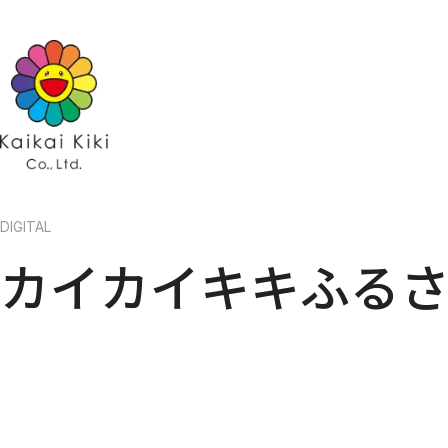
HOME
NEWS
GALLER
ARTISTS
ARTISTS TOP
Kaikai Kik
AYA TAKANO
Hidari Zi
青島 千穂
Kaikai Ki
くらやえみ
Kasing Lung
MADSAKI
Mr.
ob
大谷工作室
ナカザワショーコ
DIGITAL
朋弓
当真裕爾
カイカイキキふる
村上 隆
EXHIBITIONS
PROJECTS
PROJECTS TOP
GALLERY
Kaikai Kiki Gallery
Hidari Zingaro
Kaikai Kiki Gallery M Cubed