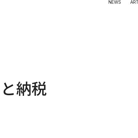
NEWS
AR
Y
STORES
ANIME
FILM
EVENTS
AYA TA
青島 千
i Gallery
Tonari no Zingaro
6HP
めめめのくらげ
GEISAI
くらや
ngaro
純喫茶ジンガロ
Kaikai Kiki
Kasing 
ki Gallery M Cubed
となりの開花堂
MADSAK
囍鵲亭（キジャクテイ）
Mr.
Kaikai Kiki CARD STATION
ob
大谷工
ナカザ
朋弓
さと納税
当真裕
村上 隆