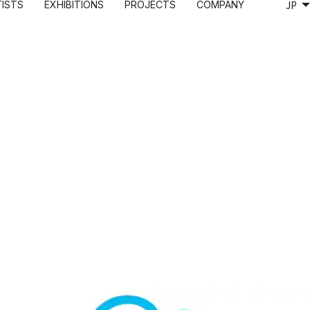
TISTS
EXHIBITIONS
PROJECTS
COMPANY
KANO
DIGITAL
TRADING CARD
RECRUITMENT
穂
Murakami.Flowers
Murakami.Flowers Collectible Trading Card
CONTACT
えみ
 カードフェスタ
FLOWER GO WALK
村上隆 もののけ 京都 Collectible Trading Card
Lung
Tonari no Zingaro Online
めめめのくらげ TRADING CARD GAME
I
KaikaiKiki Marketplace
カイカイキキふるさと納税
作室
ワショーコ
爾