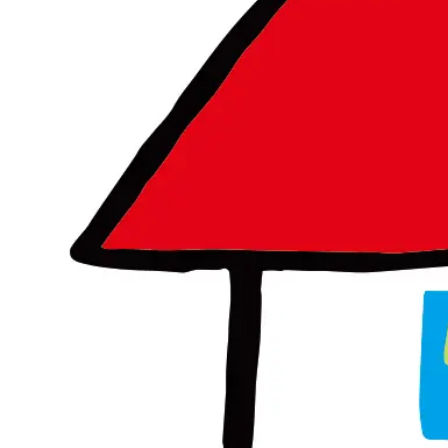
めめめのくらげ TRADING CARD GAME
COMPANY
COMPANY
RECRUITMENT
CONTACT