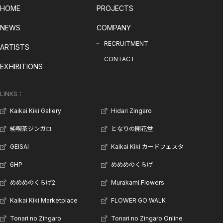
HOME
PROJECTS
NEWS
COMPANY
RECRUITMENT
ARTISTS
CONTACT
EXHIBITIONS
LINKS：
Kaikai Kiki Gallery
Hidari Zingaro
純喫茶ジンガロ
となりの開花堂
GEISAI
Kaikai Kiki カードフェスタ
6HP
めめめのくらげ
めめめのくらげ2
Murakami.Flowers
Kaikai Kiki Marketplace
FLOWER GO WALK
Tonari no Zingaro
Tonari no Zingaro Online