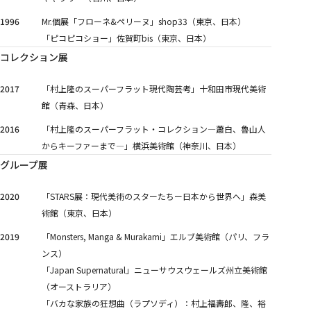
1996
Mr.個展「フローネ&ペリーヌ」shop33（東京、日本）
「ピコピコショー」佐賀町bis（東京、日本）
コレクション展
2017
「村上隆のスーパーフラット現代陶芸考」十和田市現代美術
館（青森、日本）
2016
「村上隆のスーパーフラット・コレクション―蕭白、魯山人
からキーファーまで―」横浜美術館（神奈川、日本）
グループ展
2020
「STARS展：現代美術のスターたちー日本から世界へ」森美
術館（東京、日本）
2019
「Monsters, Manga & Murakami」エルブ美術館（パリ、フラ
ンス）
「Japan Supernatural」ニューサウスウェールズ州立美術館
（オーストラリア）
「バカな家族の狂想曲（ラプソディ）：村上福壽郎、隆、裕