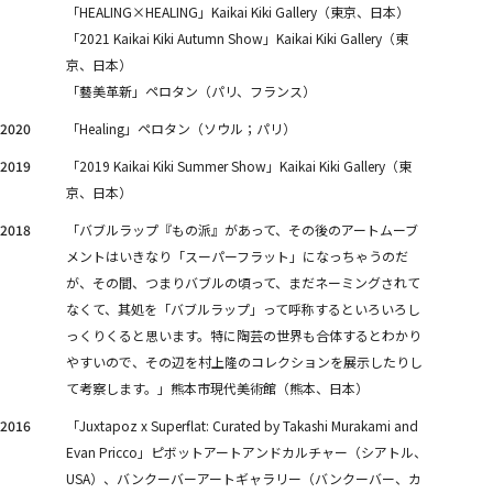
「HEALING×HEALING」Kaikai Kiki Gallery（東京、日本）
「2021 Kaikai Kiki Autumn Show」Kaikai Kiki Gallery（東
京、日本）
「藝美革新」ペロタン（パリ、フランス）
2020
「Healing」ペロタン（ソウル；パリ）
2019
「2019 Kaikai Kiki Summer Show」Kaikai Kiki Gallery（東
京、日本）
2018
「バブルラップ『もの派』があって、その後のアートムーブ
メントはいきなり「スーパーフラット」になっちゃうのだ
が、その間、つまりバブルの頃って、まだネーミングされて
なくて、其処を「バブルラップ」って呼称するといろいろし
っくりくると思います。特に陶芸の世界も合体するとわかり
やすいので、その辺を村上隆のコレクションを展示したりし
て考察します。」熊本市現代美術館（熊本、日本）
2016
「Juxtapoz x Superflat: Curated by Takashi Murakami and
Evan Pricco」ピボットアートアンドカルチャー（シアトル、
USA）、バンクーバーアートギャラリー（バンクーバー、カ