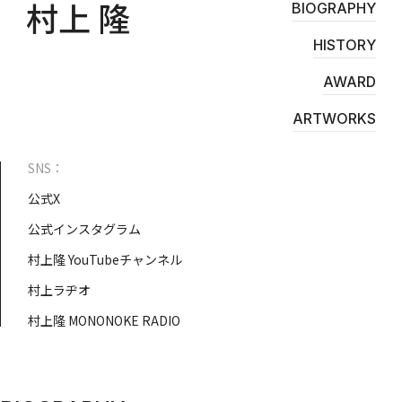
村上 隆
STORES
BIOGRAPHY
Tonari no Zingaro
純喫茶ジンガロ
HISTORY
となりの開花堂
囍鵲亭（キジャクテイ）
Kaikai Kiki CARD STATION
AWARD
ANIME
ARTWORKS
6HP
FILM
SNS：
めめめのくらげ
公式X
EVENTS
GEISAI
公式インスタグラム
Kaikai Kiki カードフェスタ
村上隆 YouTubeチャンネル
DIGITAL
Murakami.Flowers
村上ラヂオ
FLOWER GO WALK
Tonari no Zingaro Online
村上隆 MONONOKE RADIO
KaikaiKiki Marketplace
カイカイキキふるさと納税
TRADING CARD
Murakami.Flowers Collectible Trading Card
村上隆 もののけ 京都 Collectible Trading Card