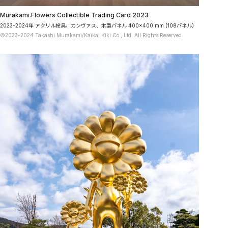
Murakami.Flowers Collectible Trading Card 2023
2023-2024年 アクリル絵具、カンヴァス、木製パネル 400×400 mm (108パネル)
©2023-2024 Takashi Murakami/Kaikai Kiki Co., Ltd. All Rights Reserved.