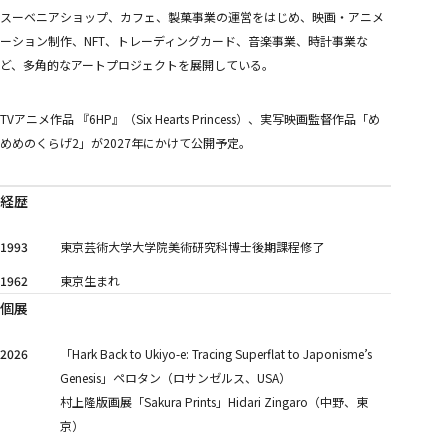
スーベニアショップ、カフェ、製菓事業の運営をはじめ、映画・アニメ
ーション制作、NFT、トレーディングカード、音楽事業、時計事業な
ど、多角的なアートプロジェクトを展開している。
TVアニメ作品 『6HP』（Six Hearts Princess）、実写映画監督作品「め
めめのくらげ2」が2027年にかけて公開予定。
経歴
1993
東京芸術大学大学院美術研究科博士後期課程修了
1962
東京生まれ
個展
2026
「Hark Back to Ukiyo-e: Tracing Superflat to Japonisme’s
Genesis」ペロタン（ロサンゼルス、USA）
村上隆版画展「Sakura Prints」Hidari Zingaro（中野、東
京）