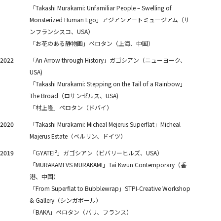
「Takashi Murakami: Unfamiliar People – Swelling of
Monsterized Human Ego」アジアンアートミュージアム（サ
ンフランシスコ、USA）
「お花のある静物画」ペロタン（上海、中国）
2022
「An Arrow through History」ガゴシアン（ニューヨーク、
USA)
「Takashi Murakami: Stepping on the Tail of a Rainbow」
The Broad（ロサンゼルス、USA)
「村上隆」ペロタン（ドバイ）
2020
「Takashi Murakami: Micheal Mejerus Superflat」Micheal
Majerus Estate（ベルリン、ドイツ）
2019
「GYATEI²」ガゴシアン（ビバリーヒルズ、USA）
「MURAKAMI VS MURAKAMI」Tai Kwun Contemporary（香
港、中国）
「From Superflat to Bubblewrap」STPI-Creative Workshop
& Gallery（シンガポール）
「BAKA」ペロタン（パリ、フランス）