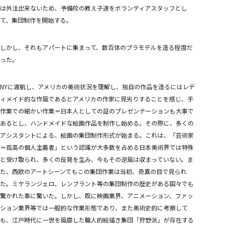
は外注出来ないため、予備校の教え子達をボランティアスタッフとし
て、集団制作を開始する。
しかし、それもアパートに集まって、数百体のプラモデルを造る程度だ
った。
NYに渡航し、アメリカの美術状況を理解し、独自の作品を造るにはレデ
ィメイド的な作風であるとアメリカの作家に見劣りすることを感じ、手
作業での細かい作業＝日本人としての証のプレゼンテーションも大事で
あるとし、ハンドメイドな絵画作品を制作し始める。その際に、多くの
アシスタントによる、絵画の集団制作形式が始まる。これは、「芸術家
＝孤高の個人主義者」という認識が大多数を占める日本美術界では特殊
と受け取られ、多くの反発を生み、今もその逆風は収まっていない。ま
た、西欧のアートシーンでもこの集団作業は当初、奇異の目で見られ
た。ミケランジェロ、レンブラント等の集団制作の歴史がある国々でも
驚かれた事に驚いた。しかし、既に映画業界、アニメーション、ファッ
ション業界等では一般的な作業形態であり、また美術史的に考察して
も、江戸時代に一世を風靡した職人的絵描き集団「狩野派」が存在する