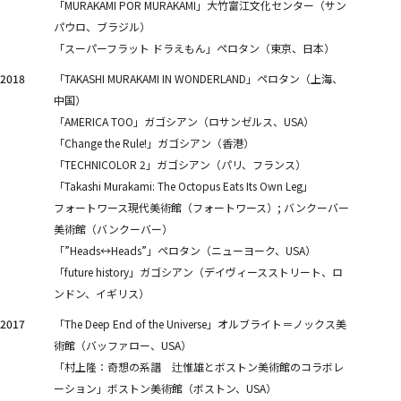
「MURAKAMI POR MURAKAMI」大竹富江文化センター（サン
パウロ、ブラジル）
「スーパーフラット ドラえもん」ペロタン（東京、日本）
2018
「TAKASHI MURAKAMI IN WONDERLAND」ペロタン（上海、
中国）
「AMERICA TOO」ガゴシアン（ロサンゼルス、USA）
「Change the Rule!」ガゴシアン（香港）
「TECHNICOLOR 2」ガゴシアン（パリ、フランス）
「Takashi Murakami: The Octopus Eats Its Own Leg」
フォートワース現代美術館（フォートワース）; バンクーバー
美術館（バンクーバー）
「”Heads↔︎Heads”」ペロタン（ニューヨーク、USA）
「future history」ガゴシアン（デイヴィースストリート、ロ
ンドン、イギリス）
2017
「The Deep End of the Universe」オルブライト＝ノックス美
術館（バッファロー、USA）
「村上隆：奇想の系譜 辻惟雄とボストン美術館のコラボレ
ーション」ボストン美術館（ボストン、USA）