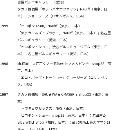
古屋パルコギャラリー（愛知）
タカノ綾個展「ホットバナナファッジ」NADiff（東京、日
本）；ジョージーズ（ロサンゼルス、USA）
1999
「ヒロポン32-80」NADiff（東京、日本）
「東京ガールズ・ブラボー」NADiff（東京、日本）；名古屋
パルコギャラリー（愛知、日本）
「ヒロポン・ショー」渋谷パルコミュージアム（東京、日
本）；名古屋パルコギャラリー（愛知、日本）
1998
Mr.個展「大江戸くノ一忍法帳 おマメ大ピンチ」shop33（東
京、日本）
「エロ・ポップ・トーキョー」ジョージーズ（ロサンゼル
ス、USA）
1997
タカノ綾個展「SHU★WA★KIMASERI」shop33（東京、日
本）
「トウキョウセックス」NAS（東京、日本）
「ヒロポン・ショー」shop33（東京、日本）；岩田屋Z-
SIDE W&LT Shop（福岡、日本）；金沢美術工芸大学マン研
ギャラリー（石川、日本）