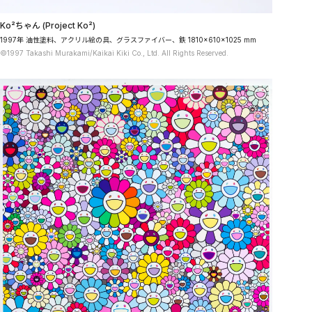
Ko²ちゃん (Project Ko²)
1997年 油性塗料、アクリル絵の具、グラスファイバー、鉄 1810×610×1025 mm
©1997 Takashi Murakami/Kaikai Kiki Co., Ltd. All Rights Reserved.