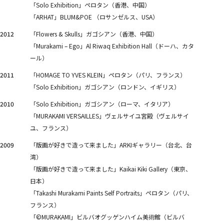
「Solo Exhibition」ペロタン（香港、中国）
「ARHAT」BLUM&POE （ロサンゼルス、USA）
2012
「Flowers & Skulls」ガゴシアン（香港、中国）
「Murakami – Ego」Al Riwaq Exhibition Hall（ドーハ、カタ
ール）
2011
「HOMAGE TO YVES KLEIN」ペロタン（パリ、フランス）
「Solo Exhibition」ガゴシアン（ロンドン、イギリス）
2010
「Solo Exhibition」ガゴシアン（ローマ、イタリア）
「MURAKAMI VERSAILLES」ヴェルサイユ宮殿（ヴェルサイ
ユ、フランス）
2009
「版画が好きで造って来ました」ARKIギャラリー（台北、台
湾）
「版画が好きで造って来ました」Kaikai Kiki Gallery（東京、
日本）
「Takashi Murakami Paints Self Portraits」ペロタン（パリ、
フランス）
「©MURAKAMI」ビルバオグッゲンハイム美術館（ビルバ