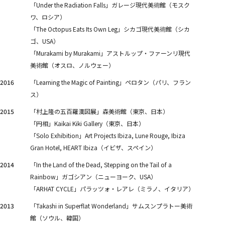
「Under the Radiation Falls」ガレージ現代美術館（モスク
ワ、ロシア）
「The Octopus Eats Its Own Leg」シカゴ現代美術館（シカ
ゴ、USA）
「Murakami by Murakami」アストルップ・ファーンリ現代
美術館（オスロ、ノルウェー）
2016
「Learning the Magic of Painting」ペロタン（パリ、フラン
ス）
2015
「村上隆の五百羅漢図展」森美術館（東京、日本）
「円相」Kaikai Kiki Gallery（東京、日本）
「Solo Exhibition」Art Projects Ibiza, Lune Rouge, Ibiza
Gran Hotel, HEART Ibiza（イビザ、スペイン）
2014
「In the Land of the Dead, Stepping on the Tail of a
Rainbow」ガゴシアン（ニューヨーク、USA）
「ARHAT CYCLE」パラッツォ・レアレ（ミラノ、イタリア）
2013
「Takashi in Superflat Wonderland」サムスンプラトー美術
館（ソウル、韓国）