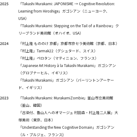
2025
「Takashi Murakami:
JAPONISME → Cognitive Revolution:
Learning from Hiroshige
」ガゴシアン（ニューヨーク、
USA）
「Takashi Murakami: Stepping on the Tail of a Rainbow」ク
リーブランド美術館（オハイオ、USA）
2024
「村上隆 もののけ 京都」京都市京セラ美術館（京都、日本）
「村上隆」Tarmak22（グシュタード、スイス）
「村上隆」ペロタン（マティニョン、フランス）
「Japanese Art History à la Takashi Murakami」ガゴシアン
（グロブナーヒル、イギリス）
「Takashi Murakami」ガゴシアン（バーリントンアーケー
ド、イギリス）
2023
「Takashi Murakami: MurakamiZombie」釜山市立美術館
（釜山、韓国）
「古染付、魯⼭⼈へのオマージュ 村⽥森・村上隆⼆⼈展」大
塚美術（東京、日本）
「Understanding the New Cognitive Domain」ガゴシアン
（ル・ブルジェ、フランス)