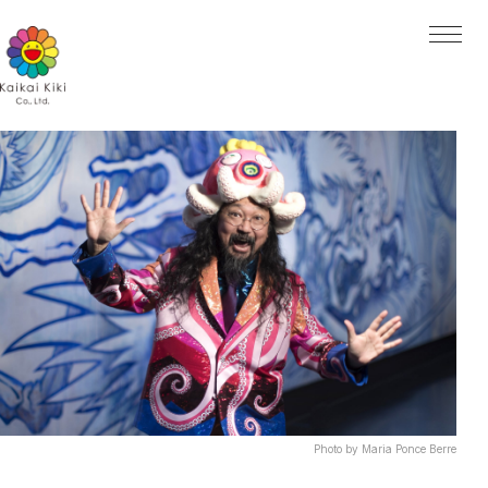
HOME
NEWS
ARTISTS
ARTISTS TOP
AYA TAKANO
青島 千穂
くらやえみ
Kasing Lung
MADSAKI
Mr.
ob
大谷工作室
ナカザワショーコ
朋弓
当真裕爾
村上 隆
EXHIBITIONS
PROJECTS
PROJECTS TOP
GALLERY
Kaikai Kiki Gallery
Hidari Zingaro
Photo by Maria Ponce Berre
Kaikai Kiki Gallery M Cubed