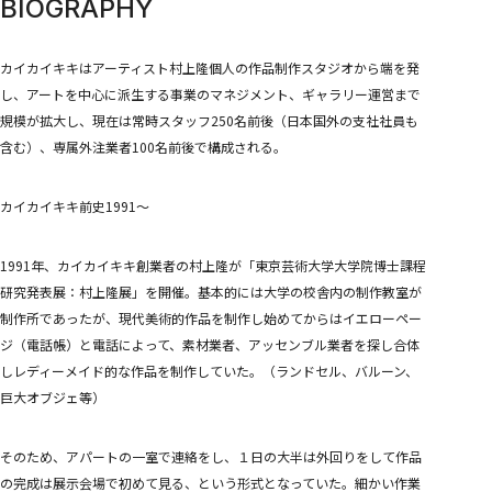
BIOGRAPHY
めめめのくらげ TRADING CARD GAME
COMPANY
COMPANY
RECRUITMENT
カイカイキキはアーティスト村上隆個人の作品制作スタジオから端を発
CONTACT
し、アートを中心に派生する事業のマネジメント、ギャラリー運営まで
規模が拡大し、現在は常時スタッフ250名前後（日本国外の支社社員も
含む）、専属外注業者100名前後で構成される。
カイカイキキ前史1991～
1991年、カイカイキキ創業者の村上隆が「東京芸術大学大学院博士課程
研究発表展：村上隆展」を開催。基本的には大学の校舎内の制作教室が
制作所であったが、現代美術的作品を制作し始めてからはイエローペー
ジ（電話帳）と電話によって、素材業者、アッセンブル業者を探し合体
しレディーメイド的な作品を制作していた。（ランドセル、バルーン、
巨大オブジェ等）
そのため、アパートの一室で連絡をし、１日の大半は外回りをして作品
の完成は展示会場で初めて見る、という形式となっていた。細かい作業