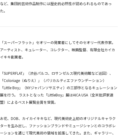
など、集団的芸術作品制作には歴史的必然性が認められるものであっ
た。
「スーパーフラット」セオリーの発案者にしてそのセオリー代表作家。
アーティスト、キュレーター、コレクター、映画監督、有限会社カイカ
イキキ創業者。
「SUPERFLAT」（渋谷パルコ、ロサンゼルス現代美術館など巡回）、
「Coloriage（ぬりえ）」（パリカルティエファウンデーション）
「Little Boy」（NYジャパンソサエティ）の三部作となるキュレーション
展を行う。 ラストとなった「LittleBoy」展はAICA USA（全米批評家連
盟）によるベスト展覧会賞を受賞。
お花、DOB、カイカイキキなど、現代美術史上初のオリジナルキャラク
ターを生み出し、ファッションブランドやミュージシャンとのコラボレ
ーションを通じて現代美術の領域を拡張してきた。また、ギャラリー、