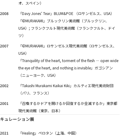
オ、スペイン）
2008
「Davy Jones’ Tear」BLUM&POE （ロサンゼルス、USA）
「©MURAKAMI」ブルックリン美術館（ブルックリン、
USA）; フランクフルト現代美術館（フランクフルト、ドイ
ツ）
2007
「©MURAKAMI」ロサンゼルス現代美術館（ロサンゼルス、
USA）
「Tranquility of the heart, torment of the flesh ― open wide
the eye of the heart, and nothing is invisible」ガゴシアン
（ニューヨーク、USA）
2002
「Takashi Murakami Kaikai Kiki」カルティエ現代美術財団
（パリ、フランス）
2001
「召喚するかドアを開けるか回復するか全滅するか」東京都
現代美術館（東京、日本）
キュレーション展
2021
「Healing」ペロタン（上海、中国）