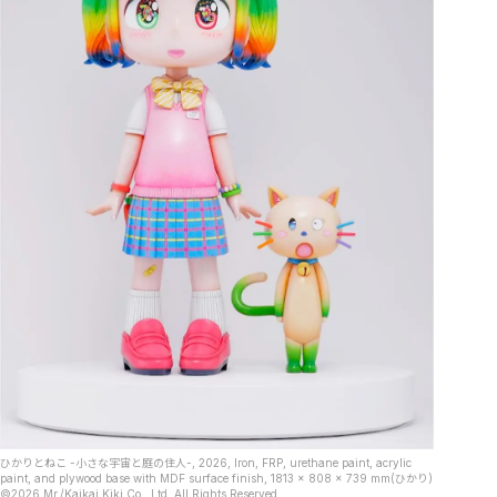
ひかりとねこ -小さな宇宙と庭の住人-, 2026, Iron, FRP, urethane paint, acrylic
paint, and plywood base with MDF surface finish, 1813 x 808 x 739 mm(ひかり)
©2026 Mr./Kaikai Kiki Co., Ltd. All Rights Reserved.