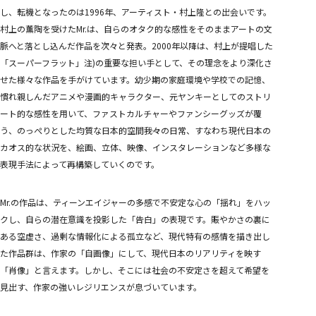
し、転機となったのは1996年、アーティスト・村上隆との出会いです。
村上の薫陶を受けたMr.は、自らのオタク的な感性をそのままアートの文
脈へと落とし込んだ作品を次々と発表。2000年以降は、村上が提唱した
「スーパーフラット」注)の重要な担い手として、その理念をより深化さ
せた様々な作品を手がけています。幼少期の家庭環境や学校での記憶、
慣れ親しんだアニメや漫画的キャラクター、元ヤンキーとしてのストリ
ート的な感性を用いて、ファストカルチャーやファンシーグッズが覆
う、のっぺりとした均質な日本的空間――我々の日常、すなわち現代日本の
カオス的な状況を、絵画、立体、映像、インスタレーションなど多様な
表現手法によって再構築していくのです。
Mr.の作品は、ティーンエイジャーの多感で不安定な心の「揺れ」をハッ
クし、自らの潜在意識を投影した「告白」の表現です。賑やかさの裏に
ある空虚さ、過剰な情報化による孤立など、現代特有の感情を描き出し
た作品群は、作家の「自画像」にして、現代日本のリアリティを映す
「肖像」と言えます。しかし、そこには社会の不安定さを超えて希望を
見出す、作家の強いレジリエンスが息づいています。