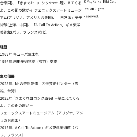
©Mr./Kaikai Kiki Co.,
合衆国)、「きまぐれヨロシクstreet -聴こえてくる
Ltd. All Rights
よ、この街の歌が-」フェニックスアートミュージ
Reserved.
アム(アリゾナ、アメリカ合衆国)、「日常派」昊美
術館(上海、中国)、「A Call To Action」ギメ東洋
美術館(パリ、フランス)など。
経歴
1969年 キューパ生まれ
1996年 創形美術学校（東京）卒業
主な個展
2025年 ｢Mr.の奇想愛情」内惟芸術センター（高
雄、台湾）
2022年 ｢きまぐれヨロシクstreet －聴こえてくる
よ、この街の歌が－」
フェニックスアートミュージアム（アリゾナ、アメ
リカ合衆国）
2019年 ｢A Call To Action」ギメ東洋美術館（パ
リ、フランス）