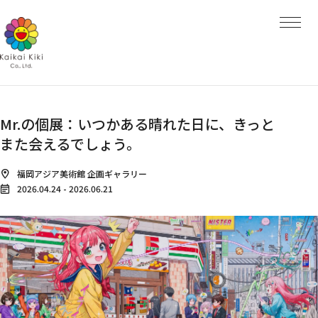
HOME
NEWS
ARTISTS
ARTISTS TOP
AYA TAKANO
青島 千穂
くらやえみ
Kasing Lung
MADSAKI
Mr.の個展：いつかある晴れた日に、きっと
Mr.
ob
また会えるでしょう。
大谷工作室
ナカザワショーコ
朋弓
福岡アジア美術館 企画ギャラリー
当真裕爾
2026.04.24
-
2026.06.21
村上 隆
EXHIBITIONS
PROJECTS
PROJECTS TOP
GALLERY
Kaikai Kiki Gallery
Hidari Zingaro
Kaikai Kiki Gallery M Cubed