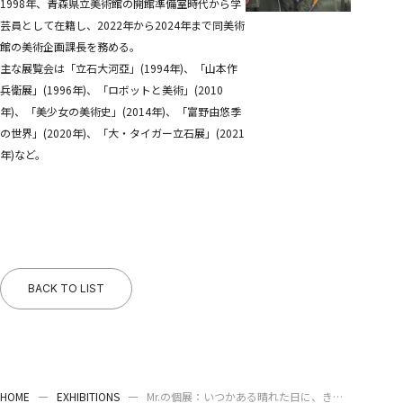
1998年、青森県立美術館の開館準備室時代から学
芸員として在籍し、2022年から2024年まで同美術
館の美術企画課長を務める。
主な展覧会は「立石大河亞」(1994年)、「山本作
兵衛展」(1996年)、「ロボットと美術」(2010
年)、「美少女の美術史」(2014年)、「富野由悠季
の世界」(2020年)、「大・タイガー立石展」(2021
年)など。
BACK TO LIST
HOME
EXHIBITIONS
Mr.の個展：いつかある晴れた日に、きっ