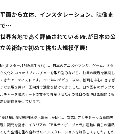
平面から立体、インスタレーション、映像ま
で…
世界各地で高く評価されているMr.が日本の公
立美術館で初めて挑む大規模個展!
Mr.(ミスター/1969年生まれ)は、日本のアニメやマンガ、ゲーム、オタ
ク文化といったサブカルチャーを取り込みながら、独自の表現を展開し
てきたアーティストです。1996年のデビュー以降、絵画を中心にさまざ
まな表現を用い、国内外で活動を続けてきました。日本固有のポップカ
ルチャーを現代アートの文脈で昇華させたその独自の表現は国際的にも
高い評価を受けています。
1993年に美術専門学校へ進学したMr.は、次第にアカデミックな絵画表
現に疑問を抱き、イタリアの「アルテ・ポーヴェラ」運動に自らの雑然
とした生活を重ね合わせたインスタレーションを制作してました。しか