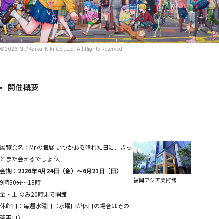
STORES
Tonari no Zingaro
純喫茶ジンガロ
となりの開花堂
囍鵲亭（キジャクテイ）
Kaikai Kiki CARD STATION
©2026 Mr./Kaikai Kiki Co., Ltd. All Rights Reserved.
ANIME
6HP
FILM
開催概要
めめめのくらげ
EVENTS
GEISAI
Kaikai Kiki カードフェスタ
DIGITAL
展覧会名：Mr.の個展:いつかある晴れた日に、きっ
Murakami.Flowers
FLOWER GO WALK
とまた会えるでしょう。
Tonari no Zingaro Online
会期：
2026年4月24日（金）〜6月21日（日）
KaikaiKiki Marketplace
福岡アジア美術館
9時30分～18時
カイカイキキふるさと納税
金・土 のみ20時まで開館
TRADING CARD
休館日：毎週水曜日（水曜日が休日の場合はその
Murakami.Flowers Collectible Trading Card
村上隆 もののけ 京都 Collectible Trading Card
翌平日）