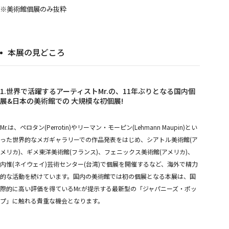
※美術館個展のみ抜粋
本展の見どころ
1.世界で活躍するアーティストMr.の、11年ぶりとなる国内個
展&日本の美術館での 大規模な初個展!
Mr.は、ペロタン(Perrotin)やリーマン・モーピン(Lehmann Maupin)とい
った世界的なメガギャラリーでの作品発表をはじめ、シアトル美術館(ア
メリカ)、ギメ東洋美術館(フランス)、フェニックス美術館(アメリカ)、
内惟(ネイウェイ)芸術センター(台湾)で個展を開催するなど、海外で精力
的な活動を続けています。国内の美術館では初の個展となる本展は、国
際的に高い評価を得ているMr.が提示する最新型の「ジャパニーズ・ポッ
プ」に触れる貴重な機会となります。