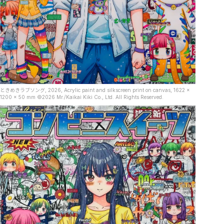
ときめきラブソング, 2026, Acrylic paint and silkscreen print on canvas, 1622 x
1200 x 50 mm ©2026 Mr./Kaikai Kiki Co., Ltd. All Rights Reserved.