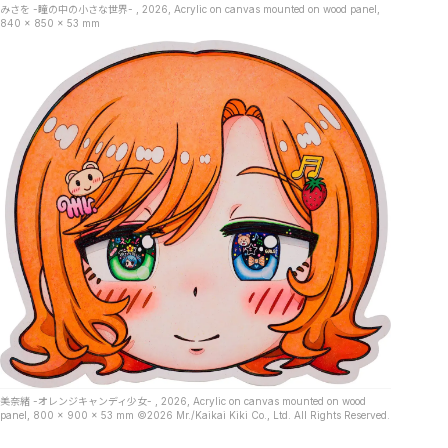
みさを -瞳の中の小さな世界- , 2026, Acrylic on canvas mounted on wood panel,
840 x 850 x 53 mm
美奈緒 -オレンジキャンディ少女- , 2026, Acrylic on canvas mounted on wood
panel, 800 x 900 x 53 mm ©2026 Mr./Kaikai Kiki Co., Ltd. All Rights Reserved.