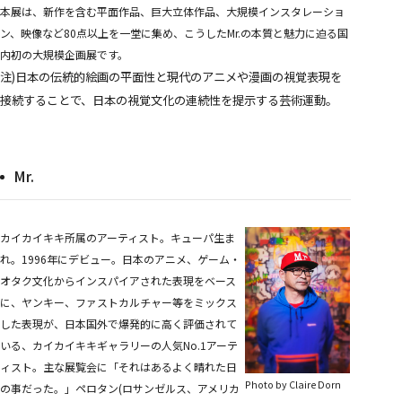
本展は、新作を含む平面作品、巨大立体作品、大規模インスタレーショ
ン、映像など80点以上を一堂に集め、こうしたMr.の本質と魅力に迫る国
内初の大規模企画展です。
注)日本の伝統的絵画の平面性と現代のアニメや漫画の視覚表現を
接続することで、日本の視覚文化の連続性を提示する芸術運動。
Mr.
カイカイキキ所属のアーティスト。キューパ生ま
れ。1996年にデビュー。日本のアニメ、ゲーム・
オタク文化からインスパイアされた表現をベース
に、ヤンキー、ファストカルチャー等をミックス
した表現が、日本国外で爆発的に高く評価されて
いる、カイカイキキギャラリーの人気No.1アーテ
ィスト。主な展覧会に「それはあるよく晴れた日
Photo by Claire Dorn
の事だった。」ペロタン(ロサンゼルス、アメリカ