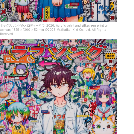
ミックスサンドのメロディーやで, 2026, Acrylic paint and silkscreen print on
canvas, 1625 x 1300 x 52 mm ©2026 Mr./Kaikai Kiki Co., Ltd. All Rights
Reserved.