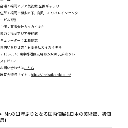
めめめのくらげ TRADING CARD GAME
会場：福岡アジア美術館 企画ギャラリー
COMPANY
COMPANY
住所：福岡市博多区下川端町3-1 リバレインセンタ
RECRUITMENT
ービル7階
CONTACT
主催：有限会社カイカイキキ
協力：福岡アジア美術館
キュレーター：工藤健志
お問い合わせ先：有限会社カイカイキキ
〒106-0046 東京都港区元麻布2-3-30 元麻布クレ
ストビル2F
お問い合わせは
こちら
展覧会特設サイト：
https://mr.kaikaikiki.com/
Mr.の11年ぶりとなる国内個展&日本の美術館、初個
展!