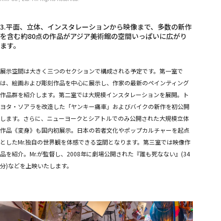
3.平面、立体、インスタレーションから映像まで、多数の新作
を含む約80点の作品がアジア美術館の空間いっぱいに広がり
ます。
展示空間は大きく三つのセクションで構成される予定です。第一室で
は、絵画および彫刻作品を中心に展示し、作家の最新のペインティング
作品群を紹介します。第二室では大規模インスタレーションを展開。ト
ヨタ・ソアラを改造した「ヤンキー痛車」およびバイクの新作を初公開
します。さらに、ニューヨークとシアトルでのみ公開された大規模立体
作品《変身》も国内初展示。日本の若者文化やポップカルチャーを起点
としたMr.独自の世界観を体感できる空間となります。第三室では映像作
品を紹介。Mr.が監督し、2008年に劇場公開された『誰も死なない』(34
分)などを上映いたします。