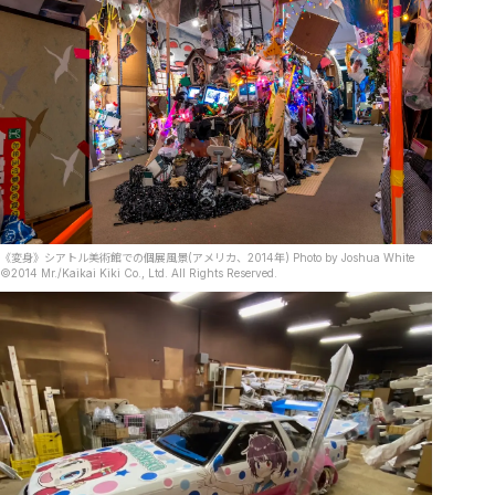
《変身》シアトル美術館での個展風景(アメリカ、2014年) Photo by Joshua White
©2014 Mr./Kaikai Kiki Co., Ltd. All Rights Reserved.