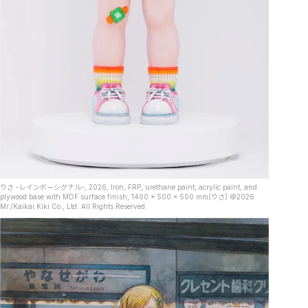
りさ -レインボーシグナル-, 2026, Iron, FRP, urethane paint, acrylic paint, and
plywood base with MDF surface finish, 1400 × 500 × 500 mm(りさ) ©2026
Mr./Kaikai Kiki Co., Ltd. All Rights Reserved.