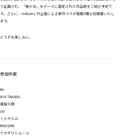
めめめのくらげ TRADING CARD GAME
て企画され、「美少女」をテーマに選定された作品群をご紹介予定で
COMPANY
COMPANY
す。さらに、mebaeと村上隆による新作コラボ版画3種も初披露いたし
RECRUITMENT
ます。
CONTACT
どうぞお楽しみに。
参加作家
Mr.
AYA TAKANO
青島千穂
ob
くらやえみ
MADSAKI
ナカザワショーコ