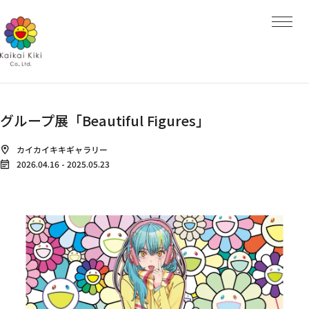
HOME
NEWS
ARTISTS
ARTISTS TOP
AYA TAKANO
青島 千穂
くらやえみ
Kasing Lung
MADSAKI
グループ展「Beautiful Figures」
Mr.
ob
大谷工作室
カイカイキキギャラリー
ナカザワショーコ
2026.04.16
-
2025.05.23
朋弓
当真裕爾
村上 隆
EXHIBITIONS
PROJECTS
PROJECTS TOP
GALLERY
Kaikai Kiki Gallery
Hidari Zingaro
Kaikai Kiki Gallery M Cubed