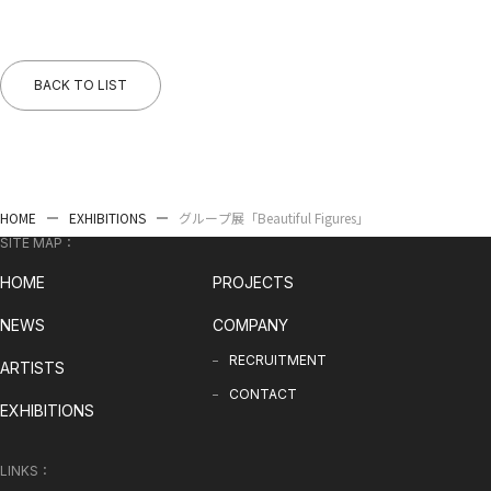
BACK TO LIST
HOME
EXHIBITIONS
グループ展「Beautiful Figures」
SITE MAP：
HOME
PROJECTS
NEWS
COMPANY
RECRUITMENT
ARTISTS
CONTACT
EXHIBITIONS
LINKS：