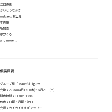
江口寿史
さいとうなおき
mebae x 村上隆
本秀康
坂知夏
夢野くる
and more…
個展概要
グループ展「Beautiful Figures」
会期：2026年4月16日(木)〜5月23日(土)
開廊時間：11:00〜19:00
休廊：日曜・月曜・祝日
会場：カイカイキキギャラリー