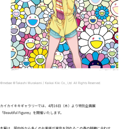
STORES
Tonari no Zingaro
純喫茶ジンガロ
となりの開花堂
囍鵲亭（キジャクテイ）
Kaikai Kiki CARD STATION
ANIME
6HP
FILM
めめめのくらげ
EVENTS
GEISAI
Kaikai Kiki カードフェスタ
DIGITAL
©mebae ©Takashi Murakami / Kaikai Kiki Co., Ltd. All Rights Reserved.
Murakami.Flowers
FLOWER GO WALK
Tonari no Zingaro Online
KaikaiKiki Marketplace
カイカイキキギャラリーでは、4月16日（木）より特別企画展
カイカイキキふるさと納税
「Beautiful Figures」を開催いたします。
TRADING CARD
Murakami.Flowers Collectible Trading Card
村上隆 もののけ 京都 Collectible Trading Card
本展は、国内外から多くのお客様が東京を訪れるこの春の時期に合わせ