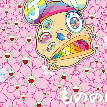
めめめのくらげ TRADING CARD GAME
COMPANY
COMPANY
RECRUITMENT
CONTACT