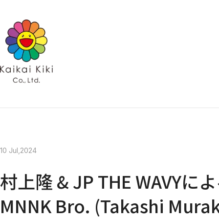
HOME
NEWS
GALLER
ARTISTS
ARTISTS TOP
Kaikai Kik
AYA TAKANO
Hidari Zi
青島 千穂
Kaikai Ki
くらやえみ
Kasing Lung
MADSAKI
Mr.
ob
大谷工作室
ナカザワショーコ
朋弓
当真裕爾
村上 隆
EXHIBITIONS
10 Jul,2024
PROJECTS
PROJECTS TOP
村上隆 & JP THE WAV
GALLERY
Kaikai Kiki Gallery
Hidari Zingaro
MNNK Bro. (Takashi Mura
Kaikai Kiki Gallery M Cubed