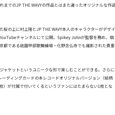
でのJP THE WAVYの作品とはまた違ったオリジナルな作
の上に村上隆とJP THE WAVY本人のキャラクターがデザ
のYouTubeチャンネルにて公開。Spikey Johnが監督を務め、個
京都である祇園甲部歌舞練場・化野念仏寺でも撮影された貴重
ジャケットというユニークな形で楽しむことができる。さらに
レーディングカードの本レコードオリジナルバージョン（絵柄
3枚）が付属で付いてくるというファンにはたまらない1枚とな