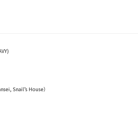
AVY)
ei, Snail’s House）