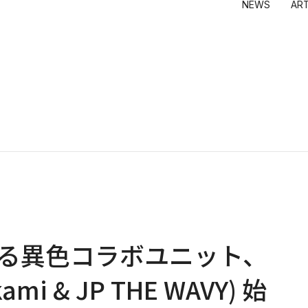
NEWS
AR
Y
STORES
ANIME
FILM
EVENTS
AYA TA
青島 千
i Gallery
Tonari no Zingaro
6HP
めめめのくらげ
GEISAI
くらや
ngaro
純喫茶ジンガロ
Kaikai Kiki
Kasing 
ki Gallery M Cubed
となりの開花堂
MADSAK
囍鵲亭（キジャクテイ）
Mr.
Kaikai Kiki CARD STATION
ob
大谷工
ナカザ
朋弓
当真裕
村上 隆
Yによる異色コラボユニット、
kami & JP THE WAVY) 始