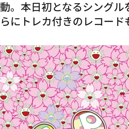
STORES
動。本日初となるシングル
Tonari no Zingaro
純喫茶ジンガロ
となりの開花堂
らにトレカ付きのレコード
囍鵲亭（キジャクテイ）
Kaikai Kiki CARD STATION
ANIME
6HP
FILM
めめめのくらげ
EVENTS
GEISAI
Kaikai Kiki カードフェスタ
DIGITAL
Murakami.Flowers
FLOWER GO WALK
Tonari no Zingaro Online
KaikaiKiki Marketplace
カイカイキキふるさと納税
TRADING CARD
Murakami.Flowers Collectible Trading Card
村上隆 もののけ 京都 Collectible Trading Card