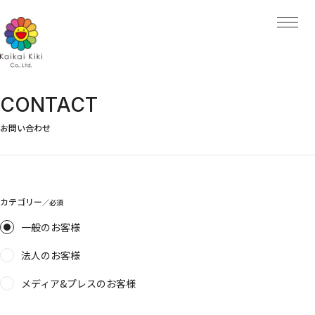
HOME
NEWS
ARTISTS
ARTISTS TOP
AYA TAKANO
青島 千穂
くらやえみ
CONTACT
Kasing Lung
MADSAKI
Mr.
お問い合わせ
ob
大谷工作室
ナカザワショーコ
朋弓
当真裕爾
村上 隆
カテゴリー
EXHIBITIONS
PROJECTS
一般のお客様
PROJECTS TOP
法人のお客様
GALLERY
Kaikai Kiki Gallery
Hidari Zingaro
メディア&プレスのお客様
Kaikai Kiki Gallery M Cubed