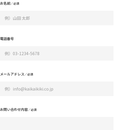
STORES
お名前
Tonari no Zingaro
純喫茶ジンガロ
となりの開花堂
囍鵲亭（キジャクテイ）
Kaikai Kiki CARD STATION
ANIME
電話番号
6HP
FILM
めめめのくらげ
EVENTS
GEISAI
メールアドレス
Kaikai Kiki カードフェスタ
DIGITAL
Murakami.Flowers
FLOWER GO WALK
Tonari no Zingaro Online
KaikaiKiki Marketplace
カイカイキキふるさと納税
お問い合わせ内容
TRADING CARD
Murakami.Flowers Collectible Trading Card
村上隆 もののけ 京都 Collectible Trading Card