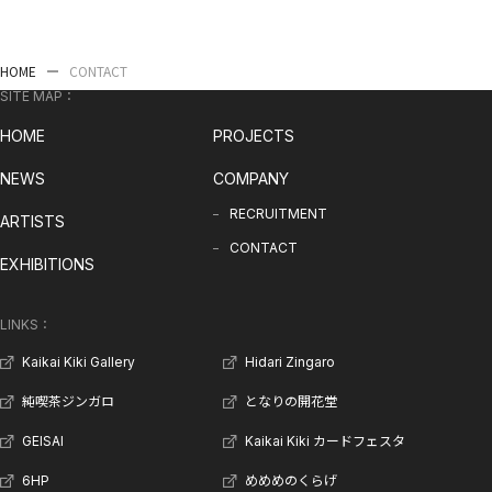
HOME
CONTACT
SITE MAP：
HOME
PROJECTS
NEWS
COMPANY
RECRUITMENT
ARTISTS
CONTACT
EXHIBITIONS
LINKS：
Kaikai Kiki Gallery
Hidari Zingaro
純喫茶ジンガロ
となりの開花堂
GEISAI
Kaikai Kiki カードフェスタ
6HP
めめめのくらげ