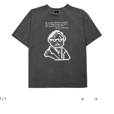
めめめのくらげ TRADING CARD GAME
COMPANY
COMPANY
RECRUITMENT
CONTACT
1
/
1