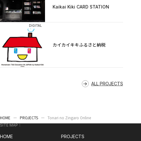
Kaikai Kiki CARD STATION
DIGITAL
カイカイキキふるさと納税
ALL PROJECTS
HOME
PROJECTS
Tonari no Zingaro Online
SITE MAP：
HOME
PROJECTS