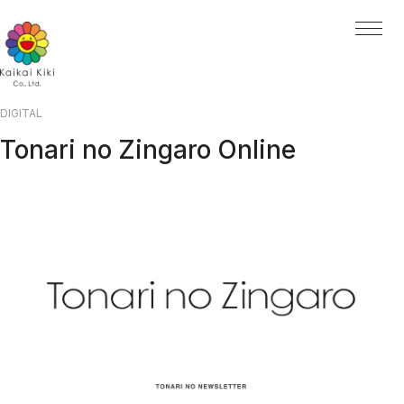
HOME
NEWS
ARTISTS
ARTISTS TOP
AYA TAKANO
青島 千穂
くらやえみ
DIGITAL
Kasing Lung
Tonari no Zingaro Online
MADSAKI
Mr.
ob
大谷工作室
ナカザワショーコ
朋弓
当真裕爾
村上 隆
EXHIBITIONS
PROJECTS
PROJECTS TOP
GALLERY
Kaikai Kiki Gallery
Hidari Zingaro
Kaikai Kiki Gallery M Cubed