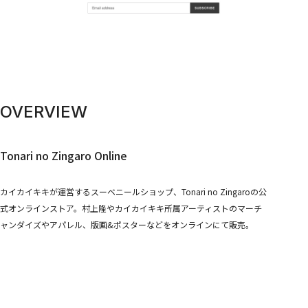
STORES
Tonari no Zingaro
純喫茶ジンガロ
となりの開花堂
囍鵲亭（キジャクテイ）
Kaikai Kiki CARD STATION
ANIME
6HP
OVERVIEW
FILM
めめめのくらげ
EVENTS
Tonari no Zingaro Online
GEISAI
Kaikai Kiki カードフェスタ
カイカイキキが運営するスーベニールショップ、Tonari no Zingaroの公
DIGITAL
式オンラインストア。村上隆やカイカイキキ所属アーティストのマーチ
Murakami.Flowers
FLOWER GO WALK
ャンダイズやアパレル、版画&ポスターなどをオンラインにて販売。
Tonari no Zingaro Online
KaikaiKiki Marketplace
カイカイキキふるさと納税
TRADING CARD
Murakami.Flowers Collectible Trading Card
村上隆 もののけ 京都 Collectible Trading Card