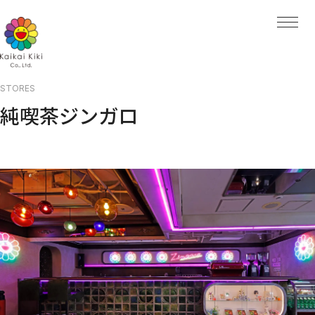
HOME
NEWS
ARTISTS
ARTISTS TOP
AYA TAKANO
青島 千穂
くらやえみ
STORES
Kasing Lung
純喫茶ジンガロ
MADSAKI
Mr.
ob
大谷工作室
ナカザワショーコ
朋弓
当真裕爾
村上 隆
EXHIBITIONS
PROJECTS
PROJECTS TOP
GALLERY
Kaikai Kiki Gallery
Hidari Zingaro
Kaikai Kiki Gallery M Cubed