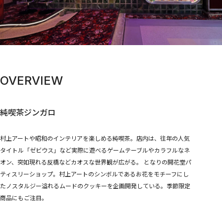
STORES
Tonari no Zingaro
純喫茶ジンガロ
となりの開花堂
囍鵲亭（キジャクテイ）
Kaikai Kiki CARD STATION
ANIME
6HP
OVERVIEW
FILM
めめめのくらげ
EVENTS
純喫茶ジンガロ
GEISAI
Kaikai Kiki カードフェスタ
村上アートや昭和のインテリアを楽しめる純喫茶。店内は、往年の人気
DIGITAL
タイトル「ゼビウス」など実際に遊べるゲームテーブルやカラフルなネ
Murakami.Flowers
FLOWER GO WALK
オン、突如現れる反橋などカオスな世界観が広がる。 となりの開花堂パ
Tonari no Zingaro Online
ティスリーショップ。村上アートのシンボルであるお花をモチーフにし
KaikaiKiki Marketplace
カイカイキキふるさと納税
たノスタルジー溢れるムードのクッキーを企画開発している。季節限定
商品にもご注目。
TRADING CARD
Murakami.Flowers Collectible Trading Card
村上隆 もののけ 京都 Collectible Trading Card