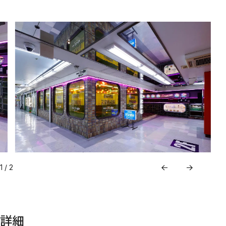
めめめのくらげ TRADING CARD GAME
COMPANY
COMPANY
RECRUITMENT
CONTACT
1
/
2
詳細