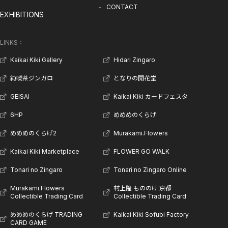
CONTACT
EXHIBITIONS
LINKS：
Kaikai Kiki Gallery
Hidari Zingaro
純喫茶ジンガロ
となりの開花堂
GEISAI
Kaikai Kiki カードフェスタ
6HP
めめめのくらげ
めめめのくらげ2
Murakami.Flowers
Kaikai Kiki Marketplace
FLOWER GO WALK
Tonari no Zingaro
Tonari no Zingaro Online
Murakami.Flowers
村上隆 もののけ 京都
Collectible Trading Card
Collectible Trading Card
めめめのくらげ TRADING
Kaikai Kiki Sofubi Factory
CARD GAME