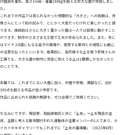
行錯誤を重ね、高さ1m弱・重量160kgを超える巨大な壺が完成しまし
た。
これまでの作品では見られなかった物理的な「大きさ」への挑戦は、芳
賀さんにとって初の試みで、とにかく大変だったけれど楽しかったと語
ります。焼成前はさらに大きく重かった壺は一人では容易に動かすこと
ができず、制作のさまざまな工程で工夫が求められました。また、冬に
はマイナス8度にもなる益子の環境や、使用する素材との相性にも細心
の注意を払ったといいます。結果的に、各所様々な土を扱う芳賀さんの
工房でも、大きな壺の制作に完全に耐えうる土は1種類しかなかったと
のことです。
本展では、これまでにない大壺に加え、中壺や茶碗、酒器など、合計
300点を超える作品が並ぶ予定です。
作品に込められた挑戦の軌跡を、ぜひ会場でご体感ください。
ちなみにですが、陶芸家、和田直樹氏と共に「土友」＝土を陶芸の主
体、主題と考える数年間行われた運動体の主要メンバーの1人であり、カ
イカイキキギャラリーでもこれまでに「土友の墓場展」（2023年8月）
に参加していました。