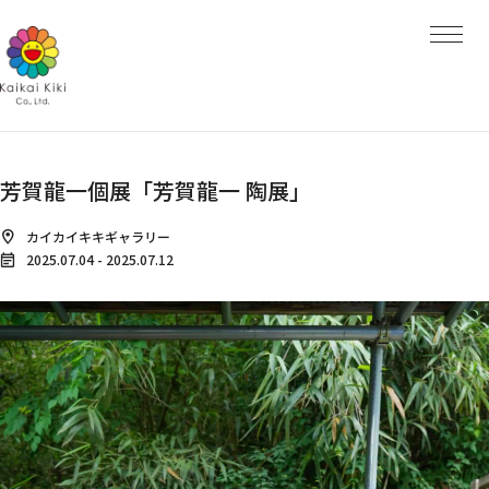
HOME
NEWS
ARTISTS
ARTISTS TOP
AYA TAKANO
青島 千穂
くらやえみ
Kasing Lung
MADSAKI
芳賀龍一個展「芳賀龍一 陶展」
Mr.
ob
大谷工作室
カイカイキキギャラリー
ナカザワショーコ
2025.07.04
-
2025.07.12
朋弓
当真裕爾
村上 隆
EXHIBITIONS
PROJECTS
PROJECTS TOP
GALLERY
Kaikai Kiki Gallery
Hidari Zingaro
Kaikai Kiki Gallery M Cubed