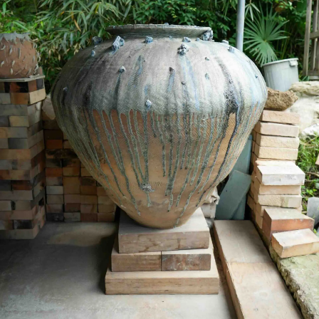
STORES
Tonari no Zingaro
純喫茶ジンガロ
となりの開花堂
囍鵲亭（キジャクテイ）
Kaikai Kiki CARD STATION
ANIME
6HP
FILM
めめめのくらげ
EVENTS
GEISAI
Kaikai Kiki カードフェスタ
DIGITAL
Murakami.Flowers
FLOWER GO WALK
Tonari no Zingaro Online
KaikaiKiki Marketplace
カイカイキキふるさと納税
TRADING CARD
Murakami.Flowers Collectible Trading Card
村上隆 もののけ 京都 Collectible Trading Card