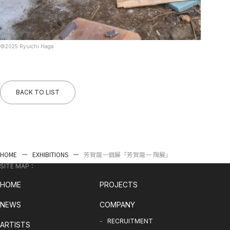
©︎2025 Ryuichi Haga
BACK TO LIST
HOME
EXHIBITIONS
芳賀龍一個展「芳賀龍一 陶展」
SITE MAP：
HOME
PROJECTS
NEWS
COMPANY
RECRUITMENT
ARTISTS