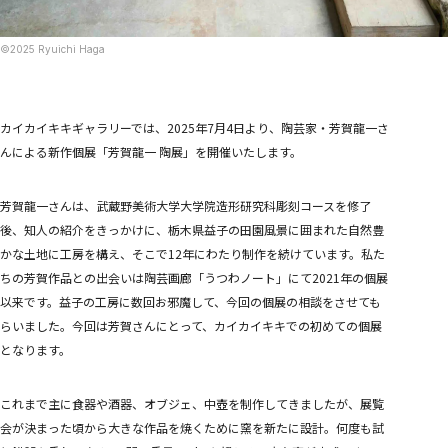
めめめのくらげ TRADING CARD GAME
COMPANY
COMPANY
©︎2025 Ryuichi Haga
RECRUITMENT
CONTACT
カイカイキキギャラリーでは、2025年7月4日より、陶芸家・芳賀龍一さ
んによる新作個展「芳賀龍一 陶展」を開催いたします。
芳賀龍一さんは、武蔵野美術大学大学院造形研究科彫刻コースを修了
後、知人の紹介をきっかけに、栃木県益子の田園風景に囲まれた自然豊
かな土地に工房を構え、そこで12年にわたり制作を続けています。私た
ちの芳賀作品との出会いは陶芸画廊「うつわノート」にて2021年の個展
以来です。益子の工房に数回お邪魔して、今回の個展の相談をさせても
らいました。今回は芳賀さんにとって、カイカイキキでの初めての個展
となります。
これまで主に食器や酒器、オブジェ、中壺を制作してきましたが、展覧
会が決まった頃から大きな作品を焼くために窯を新たに設計。何度も試