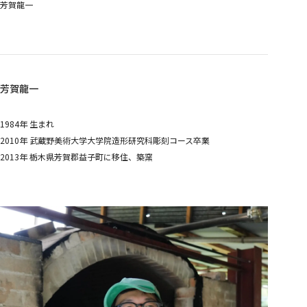
芳賀龍一
芳賀龍一
1984年 生まれ
2010年 武蔵野美術大学大学院造形研究科彫刻コース卒業
2013年 栃木県芳賀郡益子町に移住、築窯