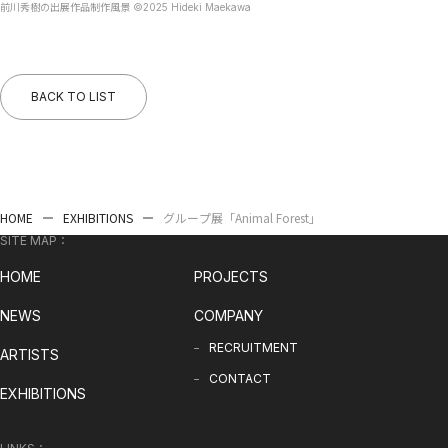
前川秀樹の出展作品制作風景 ©︎2025 Hideki Maekawa
BACK TO LIST
HOME
EXHIBITIONS
グループ展「Animal Forest」
SITE MAP：
HOME
PROJECTS
NEWS
COMPANY
RECRUITMENT
ARTISTS
CONTACT
EXHIBITIONS