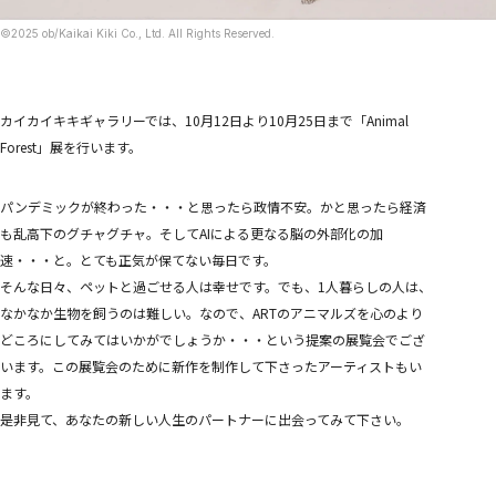
めめめのくらげ TRADING CARD GAME
COMPANY
©2025 ob/Kaikai Kiki Co., Ltd. All Rights Reserved.
COMPANY
RECRUITMENT
CONTACT
カイカイキキギャラリーでは、10月12日より10月25日まで「Animal
Forest」展を行います。
パンデミックが終わった・・・と思ったら政情不安。かと思ったら経済
も乱高下のグチャグチャ。そしてAIによる更なる脳の外部化の加
速・・・と。とても正気が保てない毎日です。
そんな日々、ペットと過ごせる人は幸せです。でも、1人暮らしの人は、
なかなか生物を飼うのは難しい。なので、ARTのアニマルズを心のより
どころにしてみてはいかがでしょうか・・・という提案の展覧会でござ
います。この展覧会のために新作を制作して下さったアーティストもい
ます。
是非見て、あなたの新しい人生のパートナーに出会ってみて下さい。