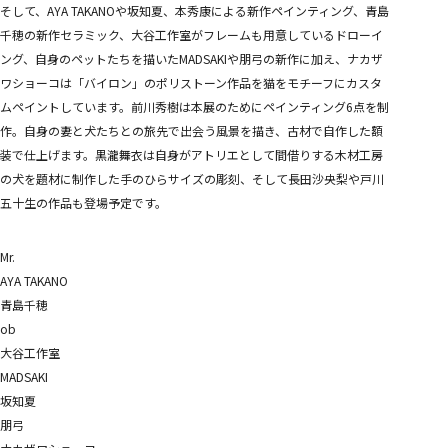
そして、AYA TAKANOや坂知夏、本秀康による新作ペインティング、青島
千穂の新作セラミック、大谷工作室がフレームも用意しているドローイ
ング、自身のペットたちを描いたMADSAKIや朋弓の新作に加え、ナカザ
ワショーコは「バイロン」のポリストーン作品を猫をモチーフにカスタ
ムペイントしています。前川秀樹は本展のためにペインティング6点を制
作。自身の妻と犬たちとの旅先で出会う風景を描き、古材で自作した額
装で仕上げます。黒瀧舞衣は自身がアトリエとして間借りする木材工房
の犬を題材に制作した手のひらサイズの彫刻、そして長田沙央梨や戸川
五十生の作品も登場予定です。
Mr.
AYA TAKANO
青島千穂
ob
大谷工作室
MADSAKI
坂知夏
朋弓