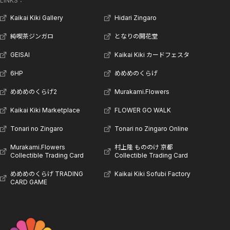
LINKS：
Kaikai Kiki Gallery
Hidari Zingaro
純喫茶ジンガロ
となりの開花堂
GEISAI
Kaikai Kiki カードフェスタ
6HP
めめめのくらげ
めめめのくらげ2
Murakami.Flowers
Kaikai Kiki Marketplace
FLOWER GO WALK
Tonari no Zingaro
Tonari no Zingaro Online
Murakami.Flowers
村上隆 もののけ 京都
Collectible Trading Card
Collectible Trading Card
めめめのくらげ TRADING
Kaikai Kiki Sofubi Factory
CARD GAME