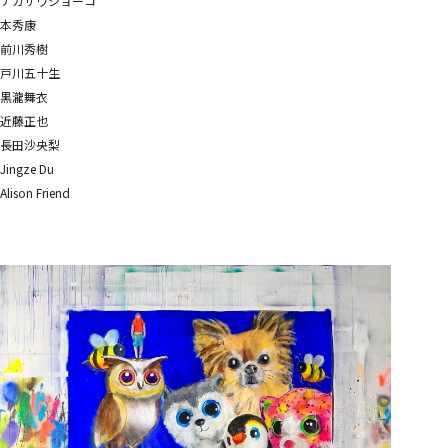
ナカザワショーコ
本秀康
前川秀樹
戸川五十生
黒瀧舞衣
近藤正也
長田沙央梨
Jingze Du
Alison Friend