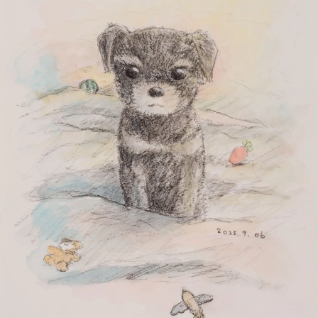
STORES
Tonari no Zingaro
純喫茶ジンガロ
となりの開花堂
囍鵲亭（キジャクテイ）
Kaikai Kiki CARD STATION
ANIME
6HP
FILM
めめめのくらげ
EVENTS
GEISAI
Kaikai Kiki カードフェスタ
DIGITAL
Murakami.Flowers
FLOWER GO WALK
Tonari no Zingaro Online
KaikaiKiki Marketplace
カイカイキキふるさと納税
TRADING CARD
Murakami.Flowers Collectible Trading Card
村上隆 もののけ 京都 Collectible Trading Card