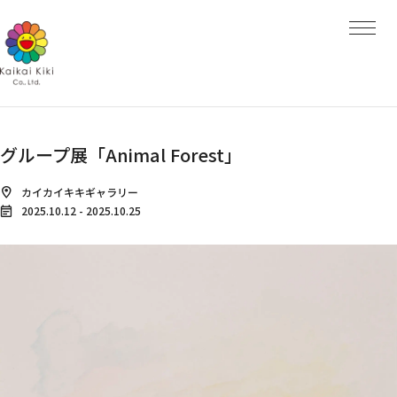
HOME
NEWS
ARTISTS
ARTISTS TOP
AYA TAKANO
青島 千穂
くらやえみ
Kasing Lung
MADSAKI
グループ展「Animal Forest」
Mr.
ob
大谷工作室
カイカイキキギャラリー
ナカザワショーコ
2025.10.12
-
2025.10.25
朋弓
当真裕爾
村上 隆
EXHIBITIONS
PROJECTS
PROJECTS TOP
GALLERY
Kaikai Kiki Gallery
Hidari Zingaro
Kaikai Kiki Gallery M Cubed