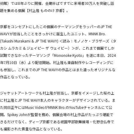
めめめのくらげ TRADING CARD GAME
術館）では8年ぶりに開催、会期半ばですでに来場者30万人を突破し話
COMPANY
題を集める個展【村上隆 もののけ 京都】。
COMPANY
RECRUITMENT
CONTACT
京都をコンセプトにしたこの個展のテーマソングをラッパーのJP THE
WAVYが担当したことをきっかけに誕生したユニット、MNNK Bro.
(Takashi Murakami & JP THE WAVY) ＜読み：モノノケ・ブラザーズ（タ
カシ ムラカミ & ジェイピー ザ ウェイビー）＞が、これまで個展でしか
試聴できなかったテーマソング「Mononoke Kyoto」を遂に本日、2024
年7月10日（水）より配信開始。村上隆も楽曲制作やレコーディングに
も参加し、これまでのJP THE WAVYの作品とはまた違ったオリジナルな
作品となっている。
ジャケットアートワークも村上隆が担当し、京都をイメージした桜の上
に村上隆とJP THE WAVY本人のキャラクターがデザインされている。ま
た同日正午にはMusic VideoがMNNK Bro.のYouTubeチャンネルにて公
開。Spikey Johnが監督を務め、個展会場の村上作品がたっぷり堪能で
きるだけでなく、ディープ京都である祇園甲部歌舞練場・化野念仏寺で
も撮影された貴重な作品となっている。