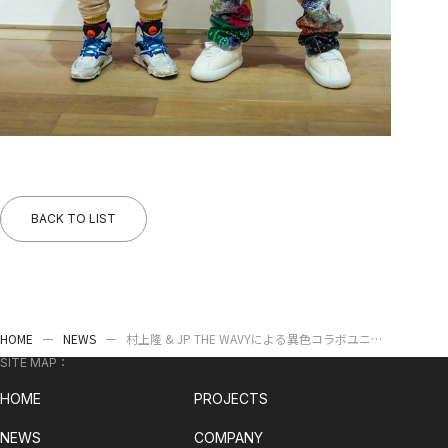
BACK TO LIST
HOME
NEWS
村上隆 & JP THE WAVYによる異色コラボユニッ
ト、MNNK Bro. (Takashi Murakami & JP THE
SITE MAP：
WAVY) 始動。本日初となるシングルをリリー
HOME
PROJECTS
ス、MVも公開。さらにトレカ付きのレコードも
発売！
NEWS
COMPANY