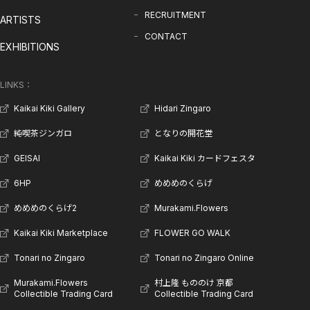
RECRUITMENT
ARTISTS
CONTACT
EXHIBITIONS
LINKS：
Kaikai Kiki Gallery
Hidari Zingaro
純喫茶ジンガロ
となりの開花堂
GEISAI
Kaikai Kiki カードフェスタ
6HP
めめめのくらげ
めめめのくらげ2
Murakami.Flowers
Kaikai Kiki Marketplace
FLOWER GO WALK
Tonari no Zingaro
Tonari no Zingaro Online
Murakami.Flowers
村上隆 もののけ 京都
Collectible Trading Card
Collectible Trading Card