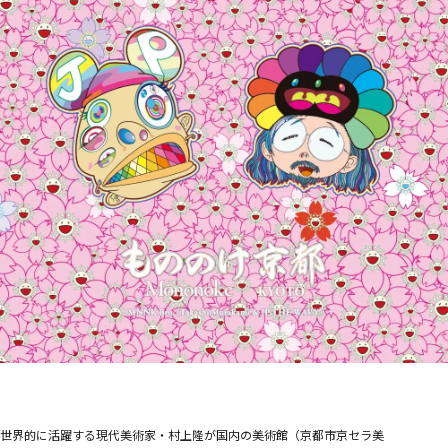
STORES
Tonari no Zingaro
純喫茶ジンガロ
となりの開花堂
囍鵲亭（キジャクテイ）
Kaikai Kiki CARD STATION
ANIME
6HP
FILM
めめめのくらげ
EVENTS
GEISAI
Kaikai Kiki カードフェスタ
DIGITAL
Murakami.Flowers
FLOWER GO WALK
Tonari no Zingaro Online
KaikaiKiki Marketplace
カイカイキキふるさと納税
TRADING CARD
Murakami.Flowers Collectible Trading Card
世界的に活躍する現代美術家・村上隆が国内の美術館（京都市京セラ美
村上隆 もののけ 京都 Collectible Trading Card