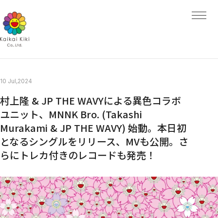
HOME
NEWS
ARTISTS
ARTISTS TOP
AYA TAKANO
青島 千穂
くらやえみ
Kasing Lung
MADSAKI
10 Jul,2024
Mr.
ob
村上隆 & JP THE WAVYによる異色コラボ
大谷工作室
ナカザワショーコ
ユニット、MNNK Bro. (Takashi
朋弓
Murakami & JP THE WAVY) 始動。本日初
当真裕爾
村上 隆
となるシングルをリリース、MVも公開。さ
EXHIBITIONS
らにトレカ付きのレコードも発売！
PROJECTS
PROJECTS TOP
GALLERY
Kaikai Kiki Gallery
Hidari Zingaro
Kaikai Kiki Gallery M Cubed