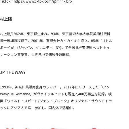
TikTok：
https://www.tiktok.com/@mnnk.bro
村上隆
村上隆/1962年、東京都生まれ。93年、東京藝術大学大学院美術研究科
博士後期課程修了。2001年、有限会社カイカイキキ設立。05年「リトル
ボーイ展」(ジャパン、ソサエティ、NY)にて全米批評家連盟ベストキュ
レーション賞受賞。世界各地で個展多数開催。
JP THE WAVY
1993年、神奈川県湘南出身のラッパー。2017年にリリースした「Cho
Wavy De Gomenne」がヴァイラルヒットし現在2,400万再生を記録。映
画『ワイルド・スピード/ジェットブレイク』オリジナル・サウンドトラ
ックにアジア人で唯一参加し、国内外で活躍中。