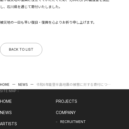
STORES
Tonari no Zingaro
し、石川県を通じて寄付いたしました。
純喫茶ジンガロ
となりの開花堂
囍鵲亭（キジャクテイ）
被災地の一日も早い復旧・復興を心よりお祈り申し上げます。
Kaikai Kiki CARD STATION
ANIME
6HP
FILM
BACK TO LIST
めめめのくらげ
EVENTS
GEISAI
Kaikai Kiki カードフェスタ
DIGITAL
HOME
NEWS
令和6年能登半島地震の被害に対する寄付につい
Murakami.Flowers
て
SITE MAP：
FLOWER GO WALK
Tonari no Zingaro Online
HOME
PROJECTS
KaikaiKiki Marketplace
カイカイキキふるさと納税
NEWS
COMPANY
TRADING CARD
Murakami.Flowers Collectible Trading Card
RECRUITMENT
ARTISTS
村上隆 もののけ 京都 Collectible Trading Card