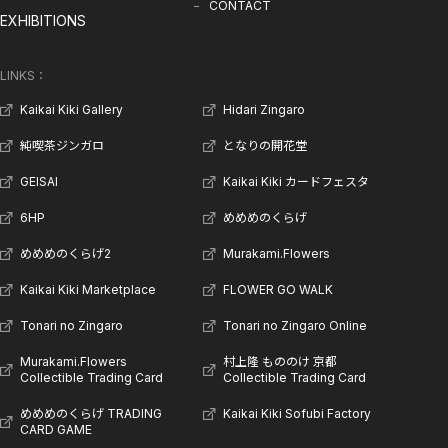
CONTACT
めめめのくらげ TRADING CARD GAME
EXHIBITIONS
COMPANY
COMPANY
RECRUITMENT
LINKS：
CONTACT
Kaikai Kiki Gallery
Hidari Zingaro
純喫茶ジンガロ
となりの開花堂
GEISAI
Kaikai Kiki カードフェスタ
6HP
めめめのくらげ
めめめのくらげ2
Murakami.Flowers
Kaikai Kiki Marketplace
FLOWER GO WALK
Tonari no Zingaro
Tonari no Zingaro Online
Murakami.Flowers
村上隆 もののけ 京都
Collectible Trading Card
Collectible Trading Card
めめめのくらげ TRADING
Kaikai Kiki Sofubi Factory
CARD GAME