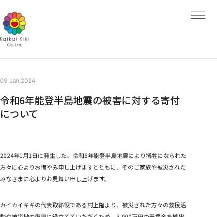
HOME
NEWS
ARTISTS
ARTISTS TOP
AYA TAKANO
青島 千穂
くらやえみ
Kasing Lung
MADSAKI
09 Jan,2024
Mr.
ob
令和6年能登半島地震の被害に対する寄付
大谷工作室
ナカザワショーコ
について
朋弓
当真裕爾
村上 隆
EXHIBITIONS
PROJECTS
2024年1月1日に発生した、令和6年能登半島地震により犠牲になられた
PROJECTS TOP
方々に心よりお悔やみ申し上げますとともに、そのご家族や被災された
GALLERY
みなさまに心よりお見舞い申し上げます。
Kaikai Kiki Gallery
Hidari Zingaro
Kaikai Kiki Gallery M Cubed
カイカイキキの代表取締役である村上隆より、被災された方々の救援活
動や被災地の復興に役立てていただくため、3,000万円の義援金を拠出